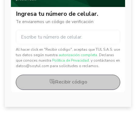
Ingresa tu número de celular.
Te enviaremos un código de verificación
Al hacer click en "Recibir código", aceptas que TUL S.A.S. use
✕
✕
tus datos según nuestra
autorización completa.
Declaras
que conoces nuestra
Política de Privacidad.
y contáctanos en
datos@soytul.com para solicitudes o reclamos.
Recibir código