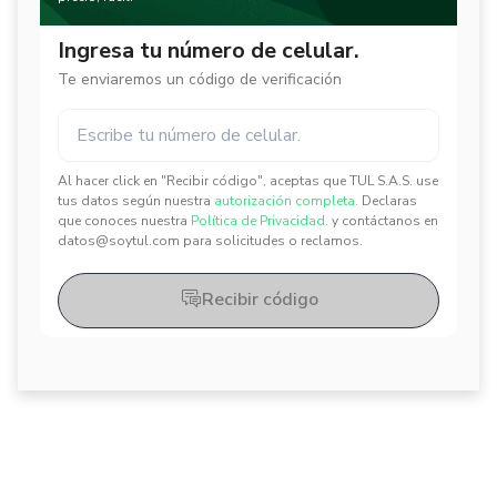
Ingresa tu número de celular.
Te enviaremos un código de verificación
Al hacer click en "Recibir código", aceptas que TUL S.A.S. use
✕
✕
tus datos según nuestra
autorización completa.
Declaras
que conoces nuestra
Política de Privacidad.
y contáctanos en
datos@soytul.com para solicitudes o reclamos.
Recibir código