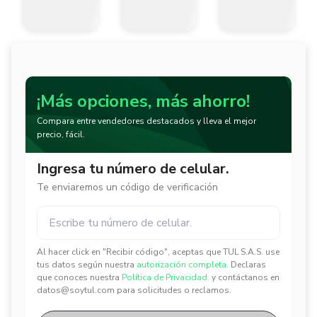
¡Más opciones, más ahorro!
Compara entre vendedores destacados y lleva el mejor
precio, fácil.
Ingresa tu número de celular.
Te enviaremos un código de verificación
Al hacer click en "Recibir código", aceptas que TUL S.A.S. use
✕
✕
tus datos según nuestra
autorización completa.
Declaras
que conoces nuestra
Política de Privacidad.
y contáctanos en
datos@soytul.com para solicitudes o reclamos.