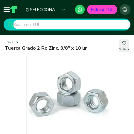
Ciudad
SELECCIONA
Entra a TUL
Inicio
TUL - Tu Marketplace de Construcción
Carr
TU CIUDAD
Trevano
Tuerca Grado 2 Ro Zinc. 3/8" x 10 un
Mi lista