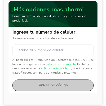
¡Más opciones, más ahorro!
Compara entre vendedores destacados y lleva el mejor
precio, fácil.
Ingresa tu número de celular.
Te enviaremos un código de verificación
Al hacer click en "Recibir código", aceptas que TUL S.A.S. use
✕
✕
tus datos según nuestra
autorización completa.
Declaras
que conoces nuestra
Política de Privacidad.
y contáctanos en
datos@soytul.com para solicitudes o reclamos.
Recibir código