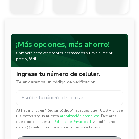
¡Más opciones, más ahorro!
Compara entre vendedores destacados y lleva el mejor
precio, fácil.
Ingresa tu número de celular.
Te enviaremos un código de verificación
Al hacer click en "Recibir código", aceptas que TUL S.A.S. use
✕
✕
tus datos según nuestra
autorización completa.
Declaras
que conoces nuestra
Política de Privacidad.
y contáctanos en
datos@soytul.com para solicitudes o reclamos.