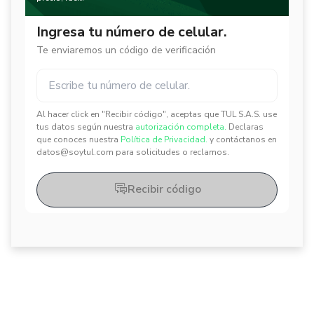
Ingresa tu número de celular.
Te enviaremos un código de verificación
Al hacer click en "Recibir código", aceptas que TUL S.A.S. use
✕
✕
tus datos según nuestra
autorización completa.
Declaras
que conoces nuestra
Política de Privacidad.
y contáctanos en
datos@soytul.com para solicitudes o reclamos.
Recibir código