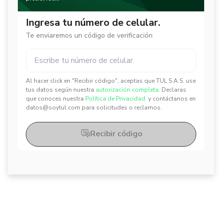
Ingresa tu número de celular.
Te enviaremos un código de verificación
Al hacer click en "Recibir código", aceptas que TUL S.A.S. use
✕
✕
tus datos según nuestra
autorización completa.
Declaras
que conoces nuestra
Política de Privacidad.
y contáctanos en
datos@soytul.com para solicitudes o reclamos.
Recibir código