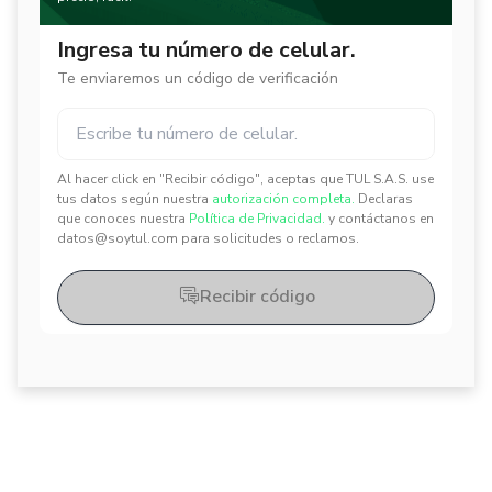
Ingresa tu número de celular.
Te enviaremos un código de verificación
Al hacer click en "Recibir código", aceptas que TUL S.A.S. use
✕
✕
tus datos según nuestra
autorización completa.
Declaras
que conoces nuestra
Política de Privacidad.
y contáctanos en
datos@soytul.com para solicitudes o reclamos.
Recibir código