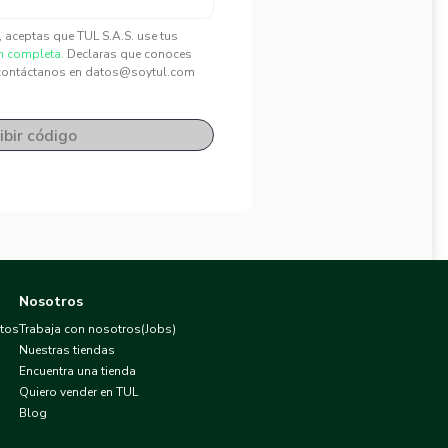
", aceptas que TUL S.A.S. use tus
n completa.
Declaras que conoces
contáctanos en datos@soytul.com
ibir código
Nosotros
atos
Trabaja con nosotros(Jobs)
Nuestras tiendas
Encuentra una tienda
Quiero vender en TUL
Blog