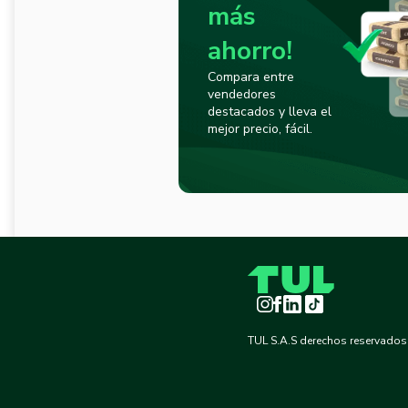
más
ahorro!
Compara entre
vendedores
destacados y lleva el
mejor precio, fácil.
Instagram
Facebook
LinkedIn
TikTok
TUL S.A.S derechos reservados