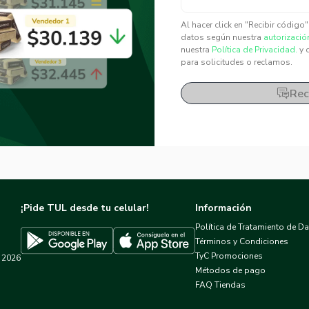
✕
✕
Al hacer click en "Recibir código
datos según nuestra
autorizació
nuestra
Política de Privacidad.
y 
para solicitudes o reclamos.
Rec
¡Pide TUL desde tu celular!
Información
Política de Tratamiento de D
Términos y Condiciones
TyC Promociones
2026
Descargar TUL en App Store
Descargar TUL en Google Play
Métodos de pago
FAQ Tiendas