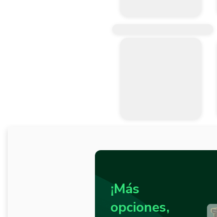
¡Más
opciones,