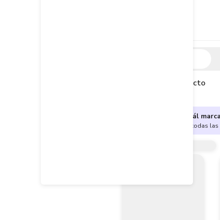
Descripción
Descripción del producto
¿No sabes cuál marc
Encuentra aquí todas las