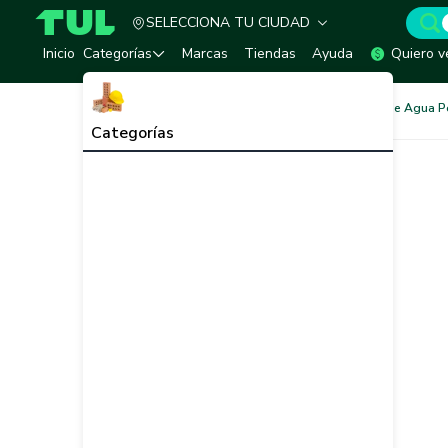
SELECCIONA TU CIUDAD
TUL - Tu Marketplace de Construcción
Inicio
Categorías
Marcas
Tiendas
Ayuda
Quiero v
Redes de Tubería
Redes de Agua P
Categorías