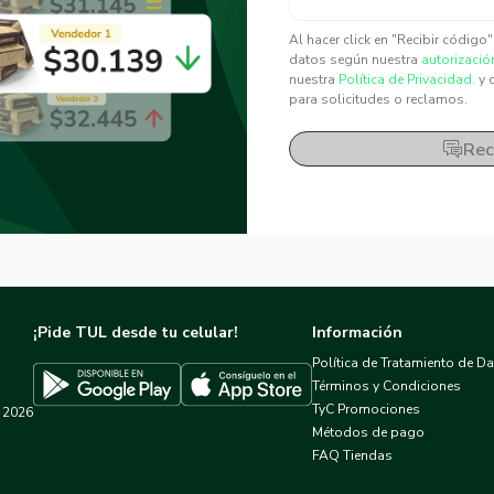
✕
✕
Al hacer click en "Recibir código
datos según nuestra
autorizació
nuestra
Política de Privacidad.
y 
para solicitudes o reclamos.
Rec
¡Pide TUL desde tu celular!
Información
Política de Tratamiento de D
Términos y Condiciones
TyC Promociones
2026
Descargar TUL en App Store
Descargar TUL en Google Play
Métodos de pago
FAQ Tiendas