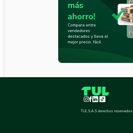
más
ahorro!
Compara entre
vendedores
destacados y lleva el
mejor precio, fácil.
Instagram
Facebook
LinkedIn
TikTok
TUL S.A.S derechos reservados