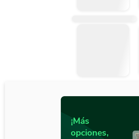
¡Más
opciones,