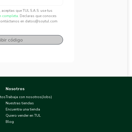
", aceptas que TUL S.A.S. use tus
n completa.
Declaras que conoces
contáctanos en datos@soytul.com
ibir código
Nosotros
atos
Trabaja con nosotros(Jobs)
Nuestras tiendas
Encuentra una tienda
Quiero vender en TUL
Blog