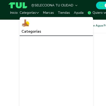
SELECCIONA TU CIUDAD
TUL - Tu Marketplace de Construcción
Inicio
Categorías
Marcas
Tiendas
Ayuda
Quiero v
Redes de Tubería
Redes de Agua P
Categorías