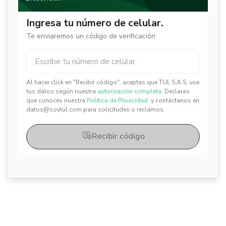
Ingresa tu número de celular.
Te enviaremos un código de verificación
Al hacer click en "Recibir código", aceptas que TUL S.A.S. use
✕
✕
tus datos según nuestra
autorización completa.
Declaras
que conoces nuestra
Política de Privacidad.
y contáctanos en
datos@soytul.com para solicitudes o reclamos.
Recibir código