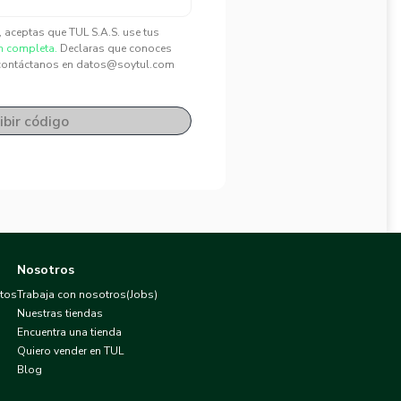
", aceptas que TUL S.A.S. use tus
n completa.
Declaras que conoces
contáctanos en datos@soytul.com
ibir código
Nosotros
atos
Trabaja con nosotros(Jobs)
Nuestras tiendas
Encuentra una tienda
Quiero vender en TUL
Blog