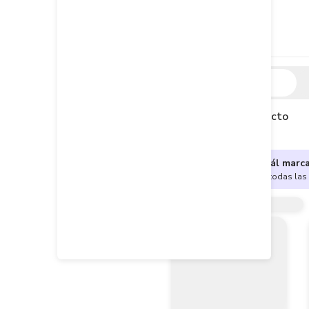
Descripción
Descripción del producto
¿No sabes cuál marc
Encuentra aquí todas las