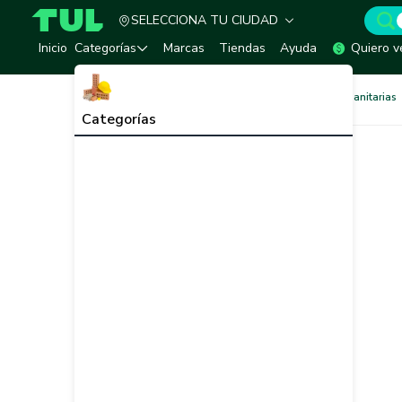
SELECCIONA TU CIUDAD
TUL - Tu Marketplace de Construcción
Inicio
Categorías
Marcas
Tiendas
Ayuda
Quiero v
Redes de Tubería
Redes Sanitarias
Categorías