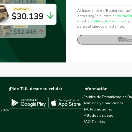
✕
✕
Al hacer click en "Recibir código
datos según nuestra
autorizació
nuestra
Política de Privacidad.
y 
para solicitudes o reclamos.
Rec
¡Pide TUL desde tu celular!
Información
Política de Tratamiento de D
Términos y Condiciones
TyC Promociones
2026
Descargar TUL en App Store
Descargar TUL en Google Play
Métodos de pago
FAQ Tiendas