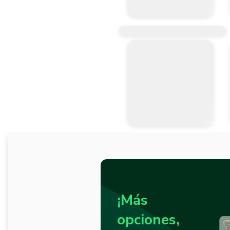
¡Más
opciones,