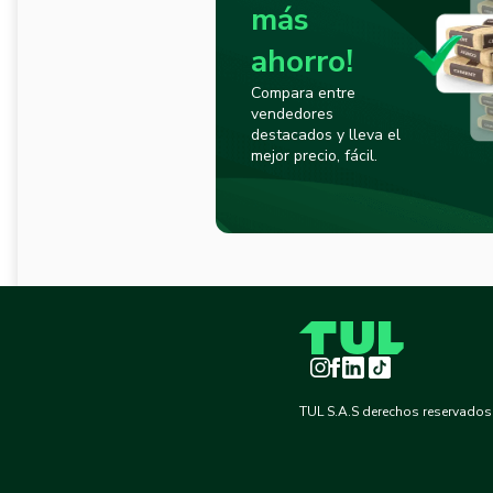
más
ahorro!
Compara entre
vendedores
destacados y lleva el
mejor precio, fácil.
Instagram
Facebook
LinkedIn
TikTok
TUL S.A.S derechos reservados