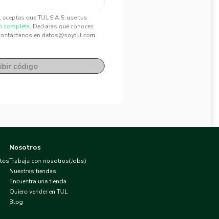
", aceptas que TUL S.A.S. use tus
n completa.
Declaras que conoces
contáctanos en datos@soytul.com
ibir código
Nosotros
atos
Trabaja con nosotros(Jobs)
Nuestras tiendas
Encuentra una tienda
Quiero vender en TUL
Blog