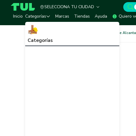
SELECCIONA TU CIUDAD
TUL - Tu Marketplace de Construcción
Inicio
Categorías
Marcas
Tiendas
Ayuda
Quiero v
Redes de Tubería
Redes de Alcantar
Categorías