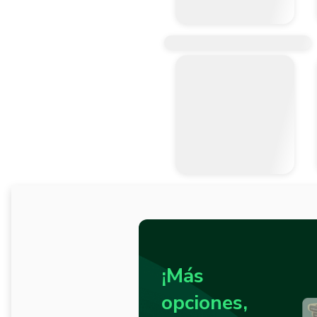
¡Más
opciones,