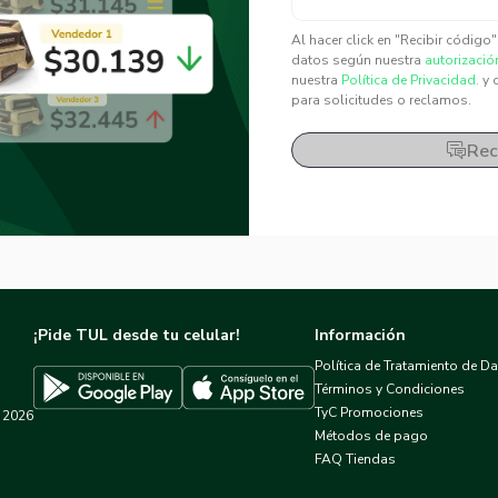
✕
✕
Al hacer click en "Recibir código
datos según nuestra
autorizació
nuestra
Política de Privacidad.
y 
para solicitudes o reclamos.
Rec
¡Pide TUL desde tu celular!
Información
Política de Tratamiento de D
Términos y Condiciones
TyC Promociones
2026
Descargar TUL en App Store
Descargar TUL en Google Play
Métodos de pago
FAQ Tiendas