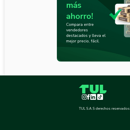
más
ahorro!
Compara entre
vendedores
destacados y lleva el
mejor precio, fácil.
Instagram
Facebook
LinkedIn
TikTok
TUL S.A.S derechos reservados