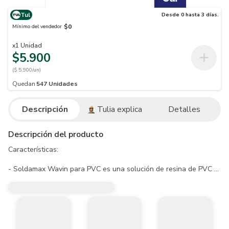
Tul
Desde 0 hasta 3 días.
$0
Mínimo del vendedor
x
1
Unidad
$5.900
($ 5.900/un)
Quedan
547
Unidades
Descripción
Tulia explica
Detalles
Descripción del producto
Características:

- Soldamax Wavin para PVC es una solución de resina de PVC o CPVC,
- Para asegurar una efectiva unión, se deben limpiar y aislar las s
Ahora las Soldaduras de nueva generación cuentan con el sello Low
- La misma calidad de fusión de siempre

- Con menos olor
