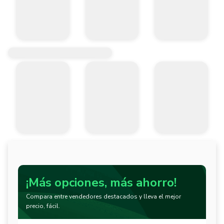
- Mas amigable con el medio ambiente

- Cuenta con LOW VOC (bajos compuestos orgánicos volátiles), la 
¡Más opciones, más ahorro!
Compara entre vendedores destacados y lleva el mejor
precio, fácil.