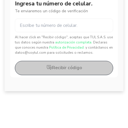
Ingresa tu número de celular.
Te enviaremos un código de verificación
Al hacer click en "Recibir código", aceptas que TUL S.A.S. use
✕
✕
tus datos según nuestra
autorización completa.
Declaras
que conoces nuestra
Política de Privacidad.
y contáctanos en
datos@soytul.com para solicitudes o reclamos.
Recibir código