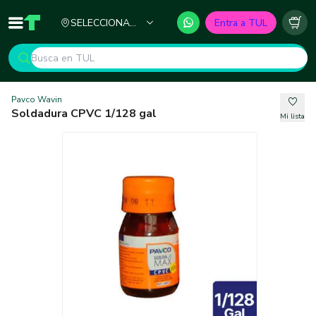
Ciudad
SELECCIONA
Entra a TUL
Inicio
TUL - Tu Marketplace de Construcción
Carr
TU CIUDAD
Pavco Wavin
Soldadura CPVC 1/128 gal
Mi lista