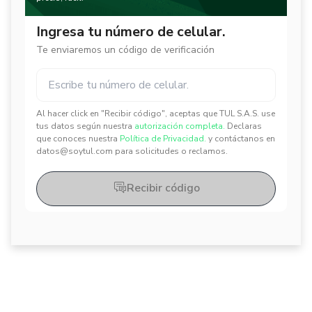
Ingresa tu número de celular.
Te enviaremos un código de verificación
Al hacer click en "Recibir código", aceptas que TUL S.A.S. use
✕
✕
tus datos según nuestra
autorización completa.
Declaras
que conoces nuestra
Política de Privacidad.
y contáctanos en
datos@soytul.com para solicitudes o reclamos.
Recibir código