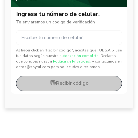
Ingresa tu número de celular.
Te enviaremos un código de verificación
Al hacer click en "Recibir código", aceptas que TUL S.A.S. use
✕
✕
tus datos según nuestra
autorización completa.
Declaras
que conoces nuestra
Política de Privacidad.
y contáctanos en
datos@soytul.com para solicitudes o reclamos.
Recibir código