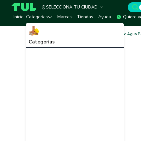
SELECCIONA TU CIUDAD
TUL - Tu Marketplace de Construcción
Inicio
Categorías
Marcas
Tiendas
Ayuda
Quiero v
Redes de Tubería
Redes de Agua P
Categorías