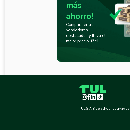
más
ahorro!
Compara entre
vendedores
destacados y lleva el
mejor precio, fácil.
Instagram
Facebook
LinkedIn
TikTok
TUL S.A.S derechos reservados