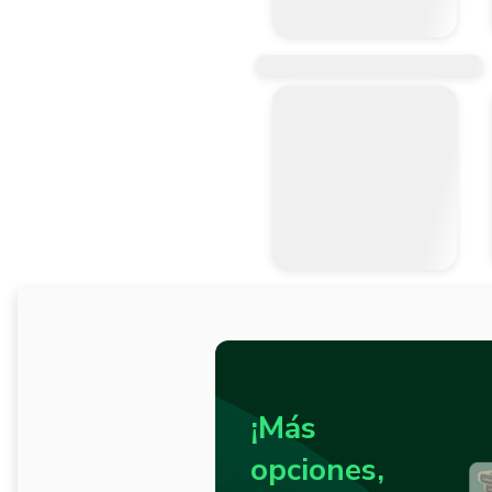
¡Más
opciones,