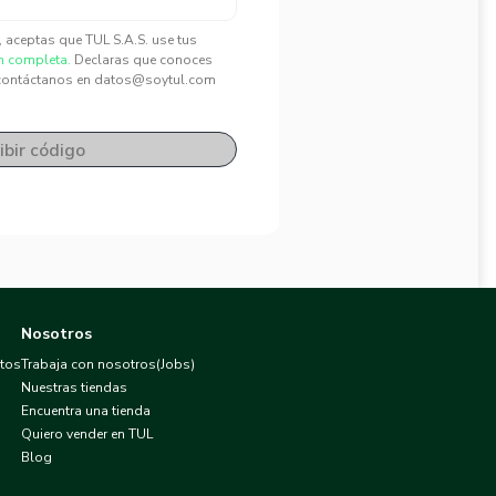
", aceptas que TUL S.A.S. use tus
n completa.
Declaras que conoces
contáctanos en datos@soytul.com
ibir código
Nosotros
atos
Trabaja con nosotros(Jobs)
Nuestras tiendas
Encuentra una tienda
Quiero vender en TUL
Blog