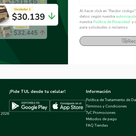
✕
✕
Al hacer click en "Recibir código
datos según nuestra
autorizació
nuestra
Política de Privacidad.
y 
para solicitudes o reclamos.
Rec
¡Pide TUL desde tu celular!
Información
Política de Tratamiento de D
Términos y Condiciones
TyC Promociones
2026
Descargar TUL en App Store
Descargar TUL en Google Play
Métodos de pago
FAQ Tiendas