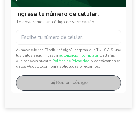
Ingresa tu número de celular.
Te enviaremos un código de verificación
Al hacer click en "Recibir código", aceptas que TUL S.A.S. use
✕
✕
tus datos según nuestra
autorización completa.
Declaras
que conoces nuestra
Política de Privacidad.
y contáctanos en
datos@soytul.com para solicitudes o reclamos.
Recibir código