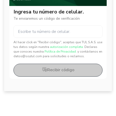
Ingresa tu número de celular.
Te enviaremos un código de verificación
Al hacer click en "Recibir código", aceptas que TUL S.A.S. use
✕
✕
tus datos según nuestra
autorización completa.
Declaras
que conoces nuestra
Política de Privacidad.
y contáctanos en
datos@soytul.com para solicitudes o reclamos.
Recibir código