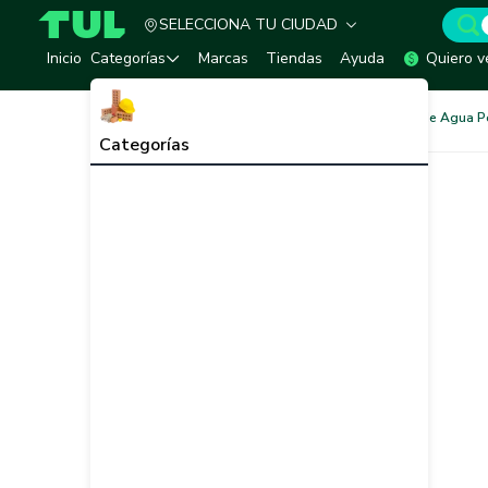
SELECCIONA TU CIUDAD
TUL - Tu Marketplace de Construcción
Inicio
Categorías
Marcas
Tiendas
Ayuda
Quiero v
Redes de Tubería
Redes de Agua P
Categorías