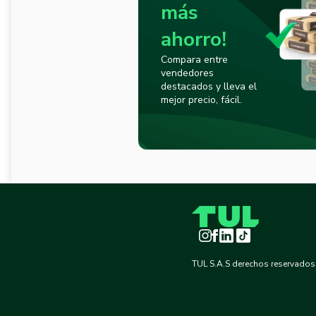
más
ahorro!
Compara entre
vendedores
destacados y lleva el
mejor precio, fácil.
Instagram
Facebook
LinkedIn
TikTok
TUL S.A.S derechos reservados