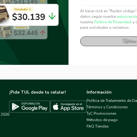
✕
✕
Al hacer click en "Recibir código
datos según nuestra
autorizació
nuestra
Política de Privacidad.
y 
para solicitudes o reclamos.
Rec
¡Pide TUL desde tu celular!
Información
Política de Tratamiento de D
Términos y Condiciones
TyC Promociones
2026
Descargar TUL en App Store
Descargar TUL en Google Play
Métodos de pago
FAQ Tiendas