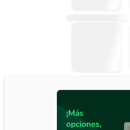
¡Más
opciones,