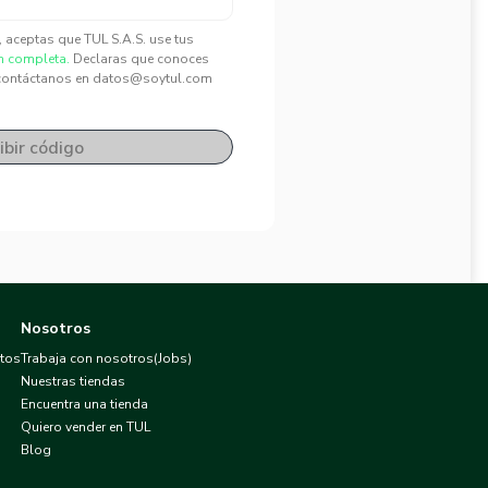
", aceptas que TUL S.A.S. use tus
n completa.
Declaras que conoces
contáctanos en datos@soytul.com
ibir código
Nosotros
atos
Trabaja con nosotros(Jobs)
Nuestras tiendas
Encuentra una tienda
Quiero vender en TUL
Blog