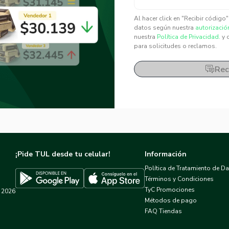
✕
✕
Al hacer click en "Recibir código
datos según nuestra
autorizació
nuestra
Política de Privacidad.
y 
para solicitudes o reclamos.
Rec
¡Pide TUL desde tu celular!
Información
Política de Tratamiento de D
Términos y Condiciones
TyC Promociones
2026
Descargar TUL en App Store
Descargar TUL en Google Play
Métodos de pago
FAQ Tiendas