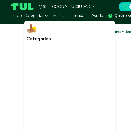
SELECCIONA TU CIUDAD
TUL - Tu Marketplace de Construcción
Inicio
Categorías
Marcas
Tiendas
Ayuda
Quiero v
Baños y Sanitarios
Accesorios y Re
Categorías