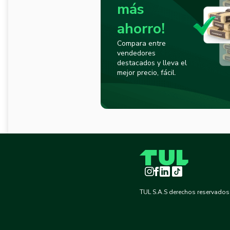
más
ahorro!
Compara entre
vendedores
destacados y lleva el
mejor precio, fácil.
Instagram
Facebook
LinkedIn
TikTok
TUL S.A.S derechos reservados