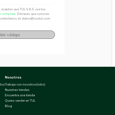
", aceptas que TUL S.A.S. use tus
n completa.
Declaras que conoces
contáctanos en datos@soytul.com
ibir código
Nosotros
atos
Trabaja con nosotros(Jobs)
Nuestras tiendas
Encuentra una tienda
Quiero vender en TUL
Blog