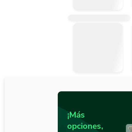
¡Más
opciones,