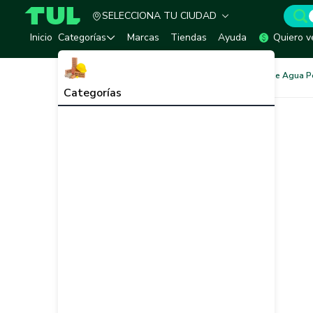
SELECCIONA TU CIUDAD
TUL - Tu Marketplace de Construcción
Inicio
Categorías
Marcas
Tiendas
Ayuda
Quiero v
Redes de Tubería
Redes de Agua P
Categorías