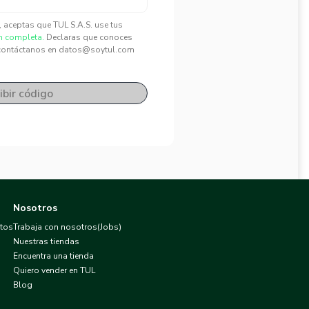
", aceptas que TUL S.A.S. use tus
n completa.
Declaras que conoces
contáctanos en datos@soytul.com
ibir código
Nosotros
atos
Trabaja con nosotros(Jobs)
Nuestras tiendas
Encuentra una tienda
Quiero vender en TUL
Blog