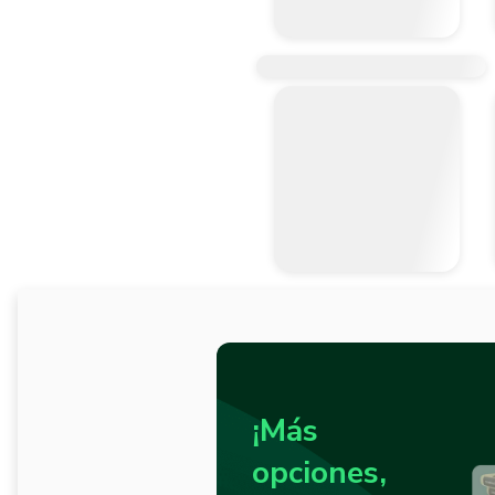
¡Más
opciones,