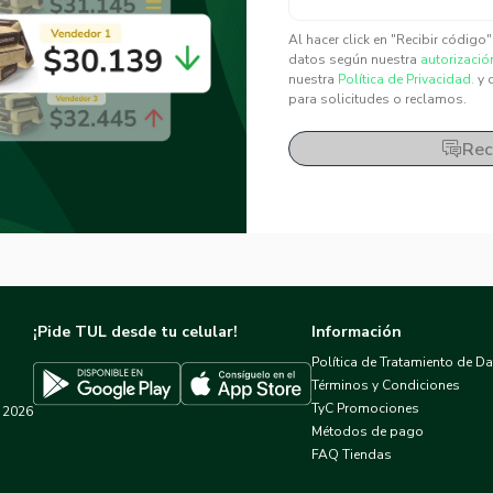
✕
✕
Al hacer click en "Recibir código
datos según nuestra
autorizació
nuestra
Política de Privacidad.
y 
para solicitudes o reclamos.
Rec
¡Pide TUL desde tu celular!
Información
Política de Tratamiento de D
Términos y Condiciones
TyC Promociones
2026
Descargar TUL en App Store
Descargar TUL en Google Play
Métodos de pago
FAQ Tiendas