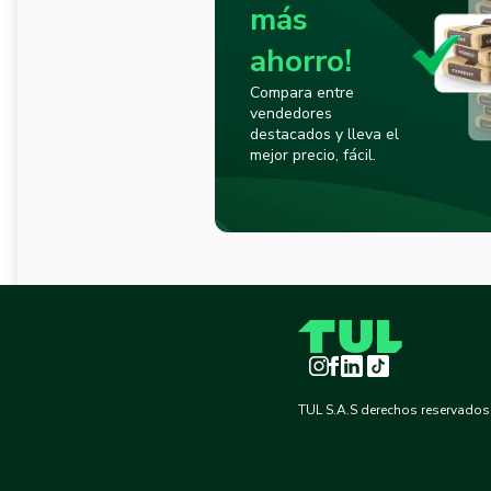
más
ahorro!
Compara entre
vendedores
destacados y lleva el
mejor precio, fácil.
Instagram
Facebook
LinkedIn
TikTok
TUL S.A.S derechos reservados