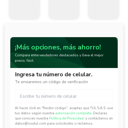
¡Más opciones, más ahorro!
Compara entre vendedores destacados y lleva el mejor
precio, fácil.
Ingresa tu número de celular.
Te enviaremos un código de verificación
Al hacer click en "Recibir código", aceptas que TUL S.A.S. use
✕
✕
tus datos según nuestra
autorización completa.
Declaras
que conoces nuestra
Política de Privacidad.
y contáctanos en
datos@soytul.com para solicitudes o reclamos.