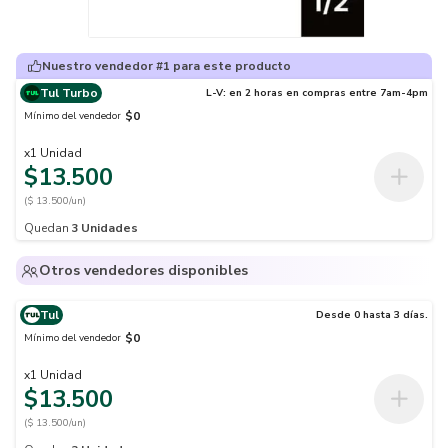
Nuestro vendedor #1 para este producto
Tul Turbo
L-V: en 2 horas en compras entre 7am-4pm
$0
Mínimo del vendedor
x
1
Unidad
$13.500
($ 13.500/un)
Quedan
3
Unidades
Otros vendedores disponibles
Tul
Desde 0 hasta 3 días.
$0
Mínimo del vendedor
x
1
Unidad
$13.500
($ 13.500/un)