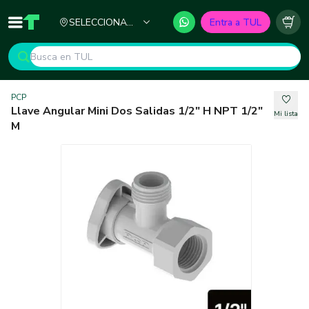
Ciudad
SELECCIONA
Entra a TUL
Inicio
TUL - Tu Marketplace de Construcción
Carr
TU CIUDAD
PCP
Llave Angular Mini Dos Salidas 1/2" H NPT 1/2"
Mi lista
M