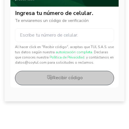
Ingresa tu número de celular.
Te enviaremos un código de verificación
Al hacer click en "Recibir código", aceptas que TUL S.A.S. use
✕
✕
tus datos según nuestra
autorización completa.
Declaras
que conoces nuestra
Política de Privacidad.
y contáctanos en
datos@soytul.com para solicitudes o reclamos.
Recibir código