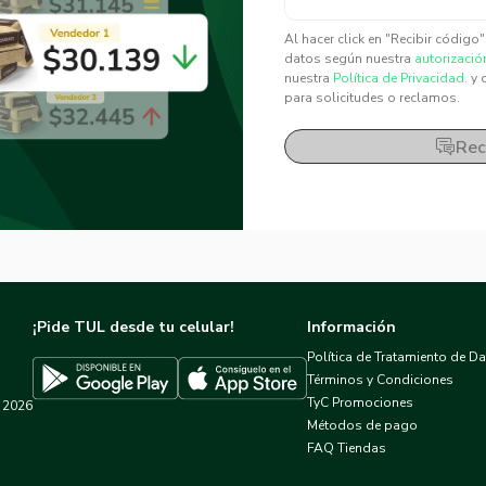
✕
✕
Al hacer click en "Recibir código
datos según nuestra
autorizació
nuestra
Política de Privacidad.
y 
para solicitudes o reclamos.
Rec
¡Pide TUL desde tu celular!
Información
Política de Tratamiento de D
Términos y Condiciones
TyC Promociones
2026
Descargar TUL en App Store
Descargar TUL en Google Play
Métodos de pago
FAQ Tiendas