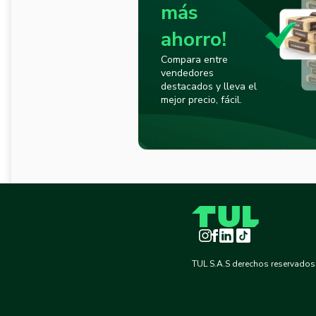
más
ahorro!
Compara entre
vendedores
destacados y lleva el
mejor precio, fácil.
Instagram
Facebook
LinkedIn
TikTok
TUL S.A.S derechos reservados