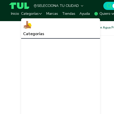
SELECCIONA TU CIUDAD
TUL - Tu Marketplace de Construcción
Inicio
Categorías
Marcas
Tiendas
Ayuda
Quiero v
Redes de Tubería
Redes de Agua P
Categorías