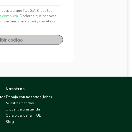
", aceptas que TUL S.A.S. use tus
n completa.
Declaras que conoces
contáctanos en datos@soytul.com
ibir código
Nosotros
atos
Trabaja con nosotros(Jobs)
Nuestras tiendas
Encuentra una tienda
Quiero vender en TUL
Blog