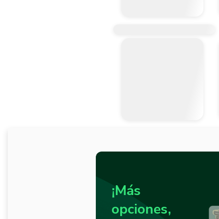
¡Más
opciones,