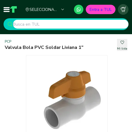
Ciudad
SELECCIONA
Entra a TUL
Inicio
TUL - Tu Marketplace de Construcción
Carr
TU CIUDAD
PCP
Valvula Bola PVC Soldar Liviana 1"
Mi lista