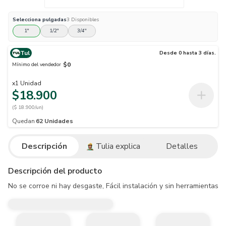
Selecciona
pulgadas
3
Disponibles
1''
1/2''
3/4''
Tul
Desde 0 hasta 3 días.
$0
Mínimo del vendedor
x
1
Unidad
$18.900
($ 18.900/un)
Quedan
62
Unidades
Descripción
Tulia explica
Detalles
Descripción del producto
No se corroe ni hay desgaste, Fácil instalación y sin herramientas, A