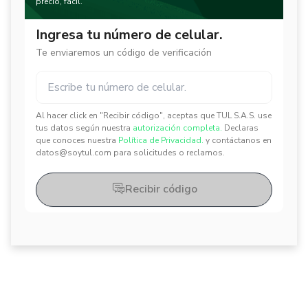
precio, fácil.
Ingresa tu número de celular.
Te enviaremos un código de verificación
Al hacer click en "Recibir código", aceptas que TUL S.A.S. use
✕
✕
tus datos según nuestra
autorización completa.
Declaras
que conoces nuestra
Política de Privacidad.
y contáctanos en
datos@soytul.com para solicitudes o reclamos.
Recibir código