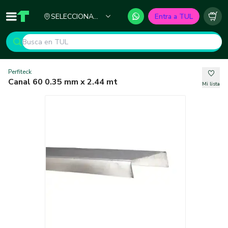
Ciudad
SELECCIONA
Entra a TUL
Inicio
TUL - Tu Marketplace de Construcción
Carr
TU CIUDAD
Perfiteck
Canal 60 0.35 mm x 2.44 mt
Mi lista