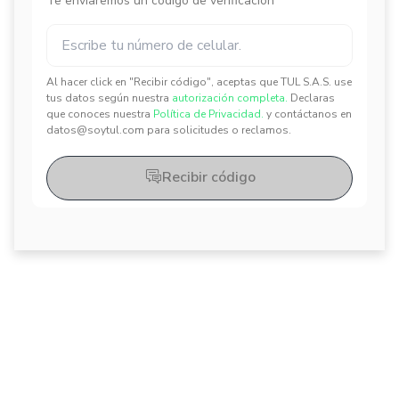
Te enviaremos un código de verificación
Al hacer click en "Recibir código", aceptas que TUL S.A.S. use
✕
✕
tus datos según nuestra
autorización completa.
Declaras
que conoces nuestra
Política de Privacidad.
y contáctanos en
datos@soytul.com para solicitudes o reclamos.
Recibir código