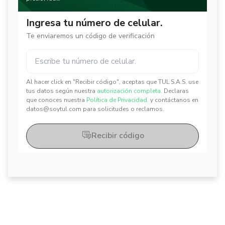
Ingresa tu número de celular.
Te enviaremos un código de verificación
Al hacer click en "Recibir código", aceptas que TUL S.A.S. use
✕
✕
tus datos según nuestra
autorización completa.
Declaras
que conoces nuestra
Política de Privacidad.
y contáctanos en
datos@soytul.com para solicitudes o reclamos.
Recibir código