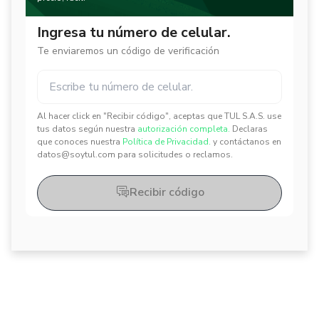
Ingresa tu número de celular.
Te enviaremos un código de verificación
Al hacer click en "Recibir código", aceptas que TUL S.A.S. use
✕
✕
tus datos según nuestra
autorización completa.
Declaras
que conoces nuestra
Política de Privacidad.
y contáctanos en
datos@soytul.com para solicitudes o reclamos.
Recibir código