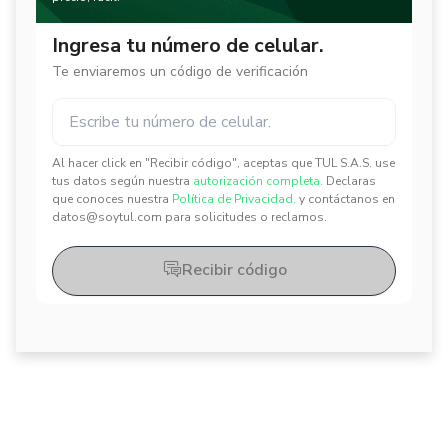
Ingresa tu número de celular.
Te enviaremos un código de verificación
Al hacer click en "Recibir código", aceptas que TUL S.A.S. use
✕
✕
tus datos según nuestra
autorización completa.
Declaras
que conoces nuestra
Política de Privacidad.
y contáctanos en
datos@soytul.com para solicitudes o reclamos.
Recibir código