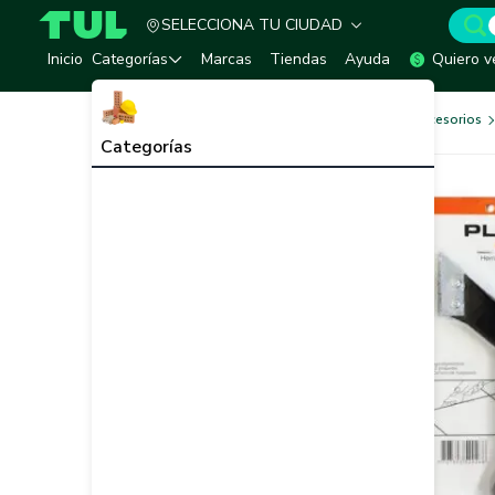
SELECCIONA TU CIUDAD
TUL - Tu Marketplace de Construcción
Inicio
Categorías
Marcas
Tiendas
Ayuda
Quiero v
Herramientas, Equipos y Accesorios
Categorías