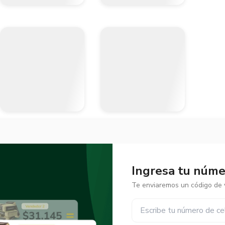
Ingresa tu númer
Te enviaremos un código de v
✕
✕