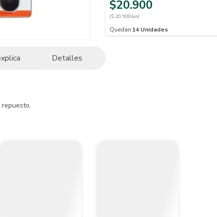
$20.900
($ 20.900/un)
Quedan
14
Unidades
explica
Detalles
 repuesto.

y ambientada por lo tanto no incluye ningún elemento o pieza adiciona