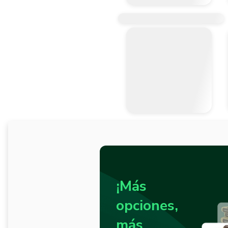
¡Más
opciones,
más