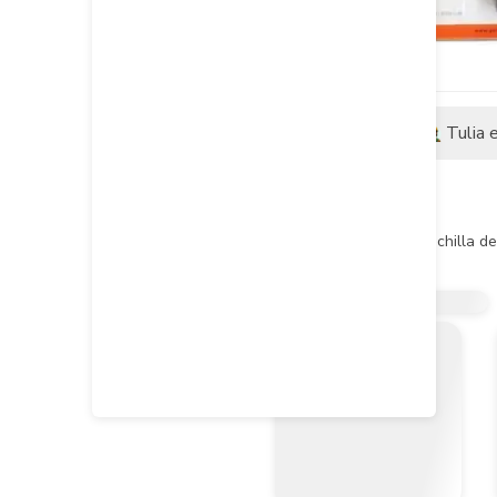
Descripción
Tulia 
Descripción del producto
Rascador Juntas

Metálico, mango plástico y cuchilla de
Ref: 8131

La foto de este producto es adaptada 