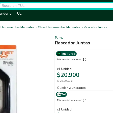
ender en TUL
Herramientas Manuales
Otras Herramientas Manuales
Rascador Juntas
Plinet
Rascador Juntas
Tul Turbo
$0
Mínimo del vendedor
x
1
Unidad
$20.900
($ 20.900/un)
Quedan
2
Unidades
Tul
$0
Mínimo del vendedor
x
1
Unidad