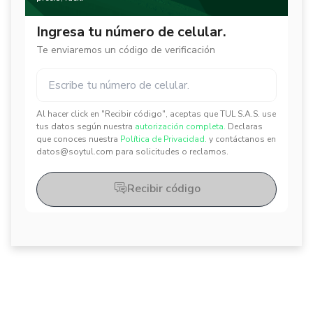
Ingresa tu número de celular.
Te enviaremos un código de verificación
Al hacer click en "Recibir código", aceptas que TUL S.A.S. use
✕
✕
tus datos según nuestra
autorización completa.
Declaras
que conoces nuestra
Política de Privacidad.
y contáctanos en
datos@soytul.com para solicitudes o reclamos.
Recibir código