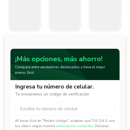
¡Más opciones, más ahorro!
Compara entre vendedores destacados y lleva el mejor
precio, fácil.
Ingresa tu número de celular.
Te enviaremos un código de verificación
Al hacer click en "Recibir código", aceptas que TUL S.A.S. use
✕
✕
tus datos según nuestra
autorización completa.
Declaras