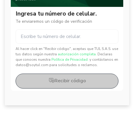
Ingresa tu número de celular.
Te enviaremos un código de verificación
Al hacer click en "Recibir código", aceptas que TUL S.A.S. use
✕
✕
tus datos según nuestra
autorización completa.
Declaras
que conoces nuestra
Política de Privacidad.
y contáctanos en
datos@soytul.com para solicitudes o reclamos.
Recibir código