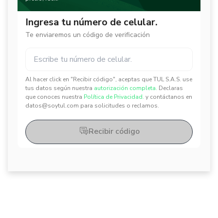
Ingresa tu número de celular.
Te enviaremos un código de verificación
Al hacer click en "Recibir código", aceptas que TUL S.A.S. use
✕
✕
tus datos según nuestra
autorización completa.
Declaras
que conoces nuestra
Política de Privacidad.
y contáctanos en
datos@soytul.com para solicitudes o reclamos.
Recibir código