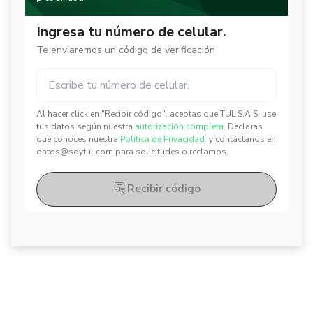
Ingresa tu número de celular.
Te enviaremos un código de verificación
Al hacer click en "Recibir código", aceptas que TUL S.A.S. use
✕
✕
tus datos según nuestra
autorización completa.
Declaras
que conoces nuestra
Política de Privacidad.
y contáctanos en
datos@soytul.com para solicitudes o reclamos.
Recibir código