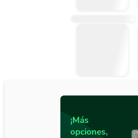
¡Más
opciones,