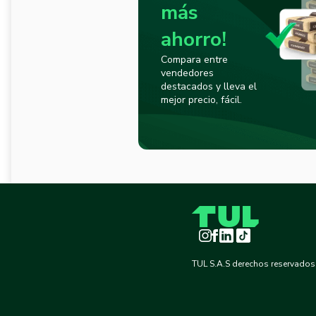
más
ahorro!
Compara entre
vendedores
destacados y lleva el
mejor precio, fácil.
Instagram
Facebook
LinkedIn
TikTok
TUL S.A.S derechos reservados