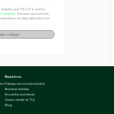
", aceptas que TUL S.A.S. use tus
n completa.
Declaras que conoces
contáctanos en datos@soytul.com
ibir código
Nosotros
atos
Trabaja con nosotros(Jobs)
Nuestras tiendas
Encuentra una tienda
Quiero vender en TUL
Blog