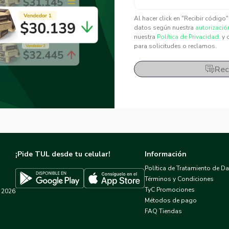
✕
✕
Al hacer click en "Recibir código
datos según nuestra
autorizació
nuestra
Política de Privacidad.
y 
para solicitudes o reclamos.
Rec
¡Pide TUL desde tu celular!
Información
Política de Tratamiento de D
Términos y Condiciones
TyC Promociones
2026
Descargar TUL en App Store
Descargar TUL en Google Play
Métodos de pago
FAQ Tiendas