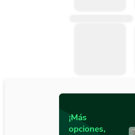
¡Más
opciones,