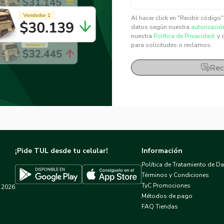
✕
✕
Al hacer click en "Recibir código
datos según nuestra
autorizació
nuestra
Política de Privacidad.
y 
para solicitudes o reclamos.
Rec
¡Pide TUL desde tu celular!
Información
Política de Tratamiento de D
Términos y Condiciones
TyC Promociones
2026
Descargar TUL en App Store
Descargar TUL en Google Play
Métodos de pago
FAQ Tiendas