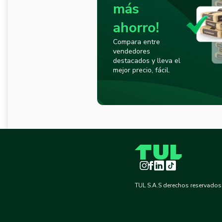
más
ahorro!
Compara entre
vendedores
destacados y lleva el
mejor precio, fácil.
Instagram
Facebook
LinkedIn
TikTok
TUL S.A.S derechos reservados