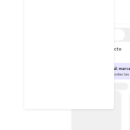
Descripción
Descripción del producto
¿No sabes cuál marc
Encuentra aquí todas las