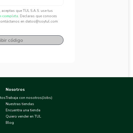
", aceptas que TUL S.A.S. use tus
n completa.
Declaras que conoces
contáctanos en datos@soytul.com
ibir código
Nosotros
atos
Trabaja con nosotros(Jobs)
Nuestras tiendas
Encuentra una tienda
Quiero vender en TUL
Blog