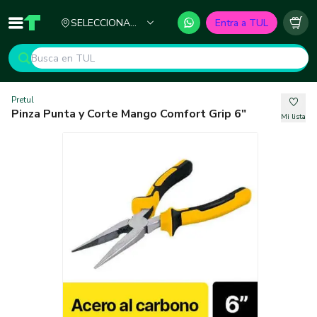
Ciudad
SELECCIONA
Entra a TUL
Inicio
TUL - Tu Marketplace de Construcción
Carr
TU CIUDAD
Pretul
Pinza Punta y Corte Mango Comfort Grip 6"
Mi lista