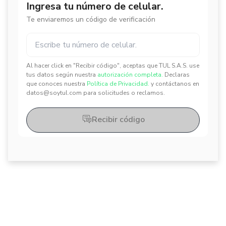
Ingresa tu número de celular.
Te enviaremos un código de verificación
Al hacer click en "Recibir código", aceptas que TUL S.A.S. use
✕
✕
tus datos según nuestra
autorización completa.
Declaras
que conoces nuestra
Política de Privacidad.
y contáctanos en
datos@soytul.com para solicitudes o reclamos.
Recibir código