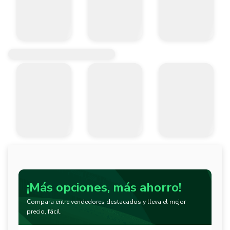
Mango: Comfort grip

Modelo: Pinzas

Tipo de pinza: Punta

Características

Fabricadas en  acero al carbono con acabado pulido.

Mango comfort grip fabricado en PVC con doble inyección en color am
Con topes en los mangos que proporcionan mayor comodidad.

Punta cónica y mordaza con estriado recto para agarre firme y segur
Mayor palanca que proporciona mejor agarre y fuerza de corte. Cort
Aplicaciones

Ideales para alambrados e instalación en equipos electrónicos.

Sujeta y dobla objetos pequeños.

Para corta o torcer alambre suave.

Recomendaciones

No aislado, los mangos no protegen contra choques eléctricos.

¡Más opciones, más ahorro!
Garantía

Compara entre vendedores destacados y lleva el mejor
1 año de garantía directamente con la marca
precio, fácil.