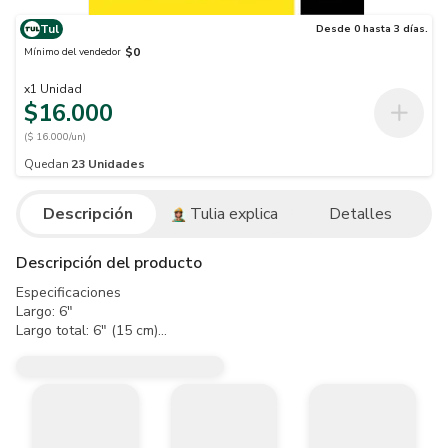
Tul
Desde 0 hasta 3 días.
$0
Mínimo del vendedor
x
1
Unidad
$16.000
($ 16.000/un)
Quedan
23
Unidades
Descripción
Tulia explica
Detalles
Descripción del producto
Especificaciones

Largo: 6"

Largo total: 6" (15 cm)

Longitud de mordaza: 55 mm

Dureza de mordazas: 35 HRc

Dureza del área de corte: 52 - 65 HRc

Empaque individual: Blister

Atributo
