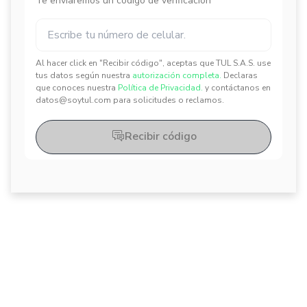
Te enviaremos un código de verificación
Al hacer click en "Recibir código", aceptas que TUL S.A.S. use
✕
✕
tus datos según nuestra
autorización completa.
Declaras
que conoces nuestra
Política de Privacidad.
y contáctanos en
datos@soytul.com para solicitudes o reclamos.
Recibir código