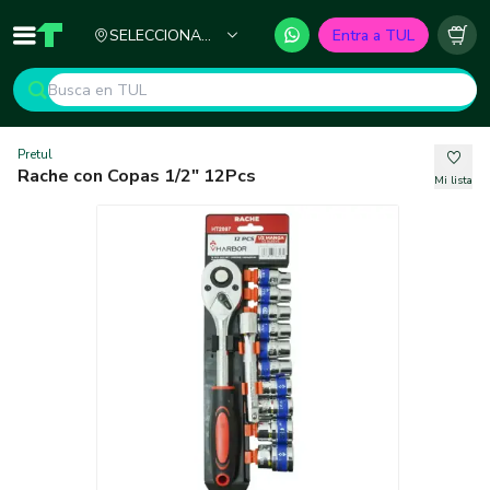
Ciudad
SELECCIONA
Entra a TUL
Inicio
TUL - Tu Marketplace de Construcción
Carr
TU CIUDAD
Pretul
Rache con Copas 1/2" 12Pcs
Mi lista