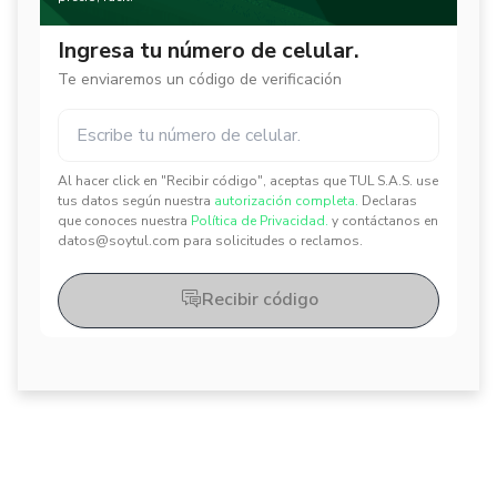
Ingresa tu número de celular.
Te enviaremos un código de verificación
Al hacer click en "Recibir código", aceptas que TUL S.A.S. use
✕
✕
tus datos según nuestra
autorización completa.
Declaras
que conoces nuestra
Política de Privacidad.
y contáctanos en
datos@soytul.com para solicitudes o reclamos.
Recibir código