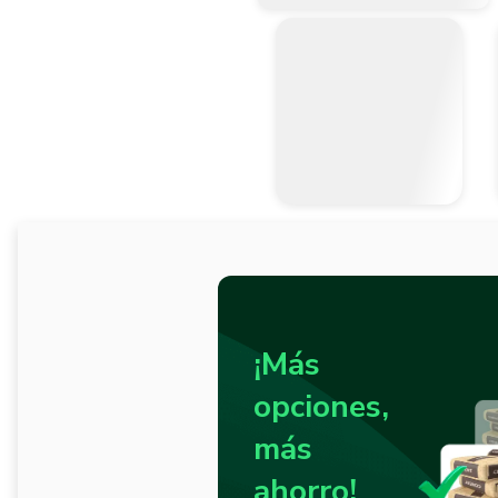
¡Más
opciones,
más
ahorro!