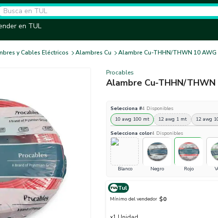
ender en TUL
bres y Cables Eléctricos
Alambres Cu
Alambre Cu-THHN/THWN 10 AWG R
Procables
Alambre Cu-THHN/THWN 
Selecciona
#
4
Disponibles
10 awg 100 mt
12 awg 1 mt
12 awg 1
Selecciona
color
4
Disponibles
Blanco
Negro
Rojo
V
Tul
$0
Mínimo del vendedor
x
1
Unidad