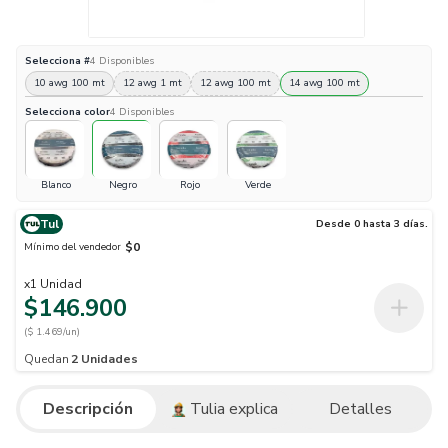
Selecciona
#
4
Disponibles
10 awg 100 mt
12 awg 1 mt
12 awg 100 mt
14 awg 100 mt
Selecciona
color
4
Disponibles
Blanco
Negro
Rojo
Verde
Tul
Desde 0 hasta 3 días.
$0
Mínimo del vendedor
x
1
Unidad
$146.900
($ 1.469/un)
Quedan
2
Unidades
Descripción
Tulia explica
Detalles