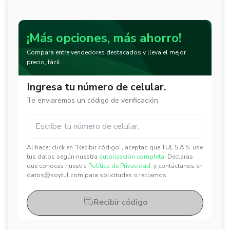
¡Más opciones, más ahorro!
Compara entre vendedores destacados y lleva el mejor
precio, fácil.
Ingresa tu número de celular.
Te enviaremos un código de verificación
Al hacer click en "Recibir código", aceptas que TUL S.A.S. use
✕
✕
tus datos según nuestra
autorización completa.
Declaras
que conoces nuestra
Política de Privacidad.
y contáctanos en
datos@soytul.com para solicitudes o reclamos.
Recibir código