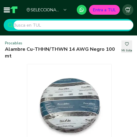
Ciudad
SELECCIONA
Entra a TUL
Inicio
TUL - Tu Marketplace de Construcción
Carr
TU CIUDAD
Procables
Alambre Cu-THHN/THWN 14 AWG Negro 100
Mi lista
mt