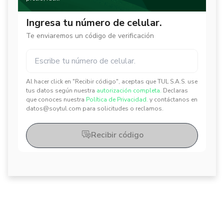
Ingresa tu número de celular.
Te enviaremos un código de verificación
Al hacer click en "Recibir código", aceptas que TUL S.A.S. use
✕
✕
tus datos según nuestra
autorización completa.
Declaras
que conoces nuestra
Política de Privacidad.
y contáctanos en
datos@soytul.com para solicitudes o reclamos.
Recibir código