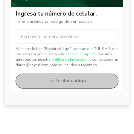
Ingresa tu número de celular.
Te enviaremos un código de verificación
Al hacer click en "Recibir código", aceptas que TUL S.A.S. use
✕
✕
tus datos según nuestra
autorización completa.
Declaras
que conoces nuestra
Política de Privacidad.
y contáctanos en
datos@soytul.com para solicitudes o reclamos.
Recibir código