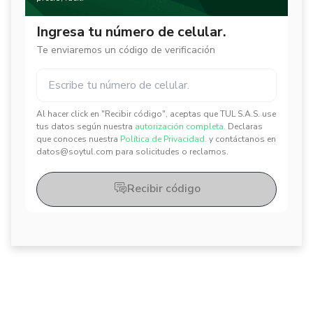
Ingresa tu número de celular.
Te enviaremos un código de verificación
Al hacer click en "Recibir código", aceptas que TUL S.A.S. use
✕
✕
tus datos según nuestra
autorización completa.
Declaras
que conoces nuestra
Política de Privacidad.
y contáctanos en
datos@soytul.com para solicitudes o reclamos.
Recibir código