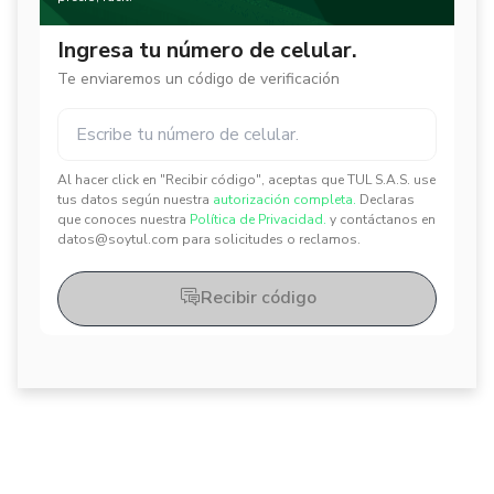
Ingresa tu número de celular.
Te enviaremos un código de verificación
Al hacer click en "Recibir código", aceptas que TUL S.A.S. use
✕
✕
tus datos según nuestra
autorización completa.
Declaras
que conoces nuestra
Política de Privacidad.
y contáctanos en
datos@soytul.com para solicitudes o reclamos.
Recibir código