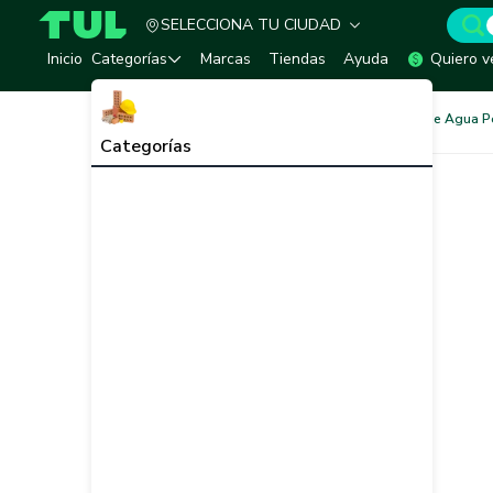
SELECCIONA TU CIUDAD
TUL - Tu Marketplace de Construcción
Inicio
Categorías
Marcas
Tiendas
Ayuda
Quiero v
Redes de Tubería
Redes de Agua P
Categorías