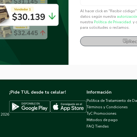
✕
✕
Al hacer click en "Recibir código
datos según nuestra
autorizació
nuestra
Política de Privacidad.
y 
para solicitudes o reclamos.
Rec
¡Pide TUL desde tu celular!
Información
Política de Tratamiento de D
Términos y Condiciones
TyC Promociones
2026
Descargar TUL en App Store
Descargar TUL en Google Play
Métodos de pago
FAQ Tiendas