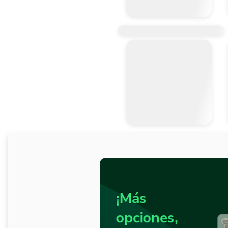
¡Más
opciones,