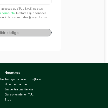
", aceptas que TUL S.A.S. use tus
n completa.
Declaras que conoces
contáctanos en datos@soytul.com
ibir código
Nosotros
atos
Trabaja con nosotros(Jobs)
Nuestras tiendas
Encuentra una tienda
Quiero vender en TUL
Blog