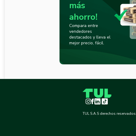
más
ahorro!
Compara entre
vendedores
destacados y lleva el
mejor precio, fácil.
Instagram
Facebook
LinkedIn
TikTok
TUL S.A.S derechos reservados