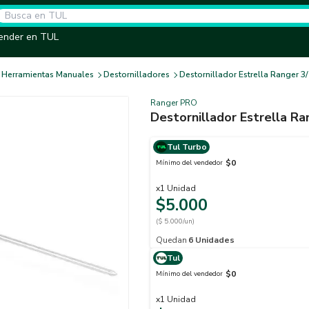
ender en TUL
Herramientas Manuales
Destornilladores
Destornillador Estrella Ranger 3/
Ranger PRO
Destornillador Estrella Ra
Tul Turbo
$0
Mínimo del vendedor
x
1
Unidad
$5.000
($ 5.000/un)
Quedan
6
Unidades
Tul
$0
Mínimo del vendedor
x
1
Unidad