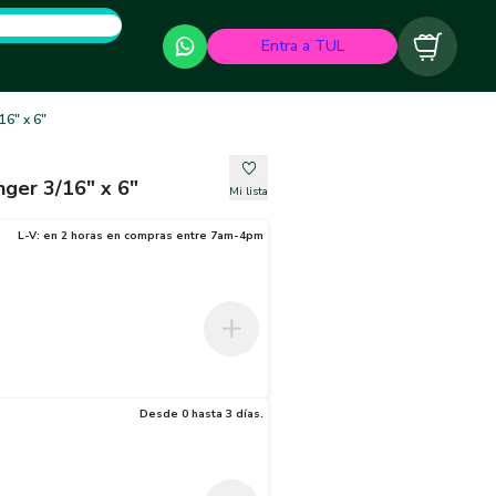
Entra a TUL
Carrito
16" x 6"
nger 3/16" x 6"
Mi lista
L-V: en 2 horas en compras entre 7am-4pm
Desde 0 hasta 3 días.