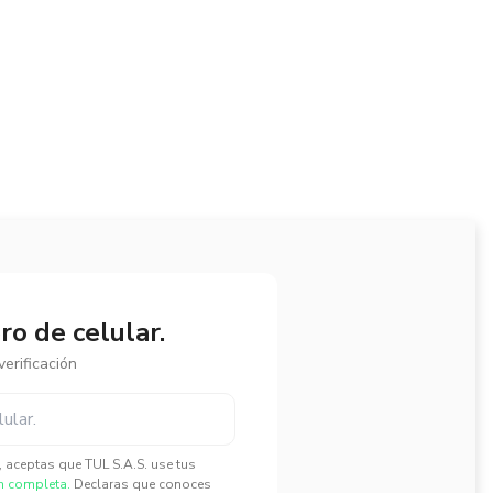
o de celular.
erificación
", aceptas que TUL S.A.S. use tus
n completa.
Declaras que conoces