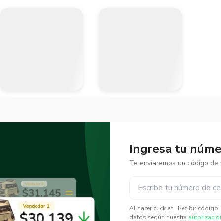
Ingresa tu númer
Te enviaremos un código de v
✕
✕
Al hacer click en "Recibir código
datos según nuestra
autorizació