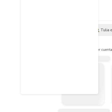
Descripción
Tulia 
Descripción del producto
El destornillador estría Ranger cuent