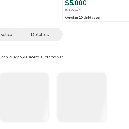
$5.000
($ 5.000/un)
Quedan
20
Unidades
explica
Detalles
a con cuerpo de acero al cromo vanadio (CRV) cromado y mango de PVC. E