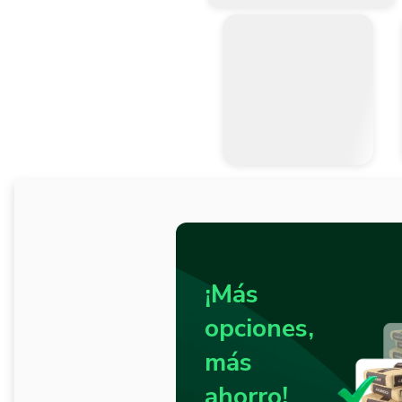
¡Más
opciones,
más
ahorro!