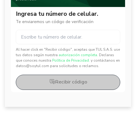
Ingresa tu número de celular.
Te enviaremos un código de verificación
Al hacer click en "Recibir código", aceptas que TUL S.A.S. use
✕
✕
tus datos según nuestra
autorización completa.
Declaras
que conoces nuestra
Política de Privacidad.
y contáctanos en
datos@soytul.com para solicitudes o reclamos.
Recibir código